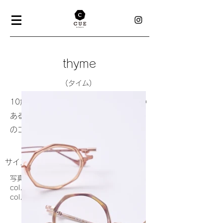
thyme
(タイム)
​10角形のメタルのきらめきと瑞々しさの
ある高密度プラスチックのインナーセル
のコンビネーションモデル。
サイズ45□22 133
写真上から
col.733 (クリアブラウン）
col.302（パープルイエローデミ）