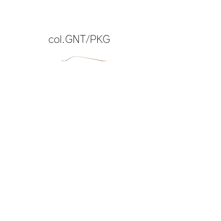
col.GNT/PKG
col.PBG/GL